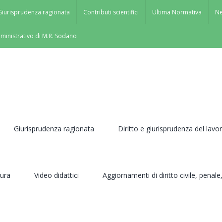
Giurisprudenza ragionata
Contributi scientifici
Ultima Normativa
N
mministrativo di M.R. Sodano
Giurisprudenza ragionata
Diritto e giurisprudenza del lavo
tura
Video didattici
Aggiornamenti di diritto civile, pena