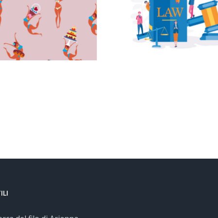
concorso in
astrat
magistratura si
valang
avvicinano di
inondazi
Maria Rosaria
frana di
Sodano
Izzo
ILI