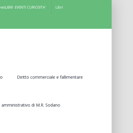
ews
LIBRI EVENTI CURIOSITA’
Libri
ro
Diritto commerciale e fallimentare
le, amministrativo di M.R. Sodano