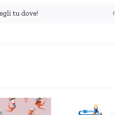
egli tu dove!
Gli scritti del
I reati
prossimo
perico