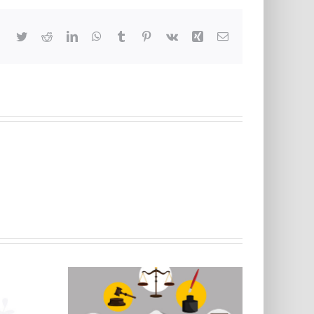
Facebook
Twitter
Reddit
LinkedIn
WhatsApp
Tumblr
Pinterest
Vk
Xing
Email
 di
lo