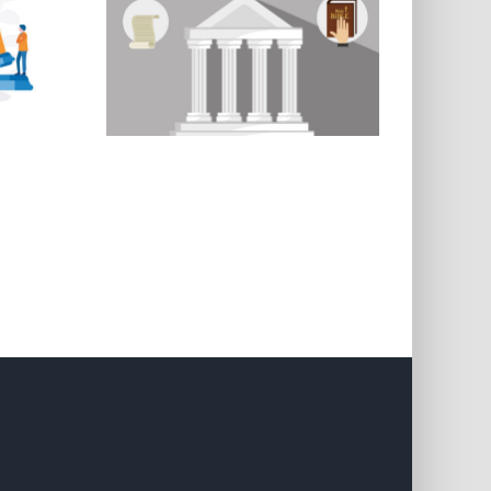
to:
a,
one e
 Sara