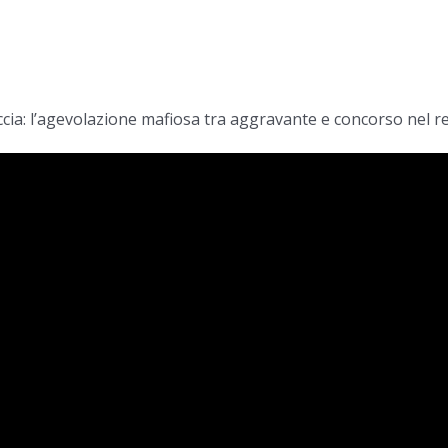
accia: l’agevolazione mafiosa tra aggravante e concorso nel r