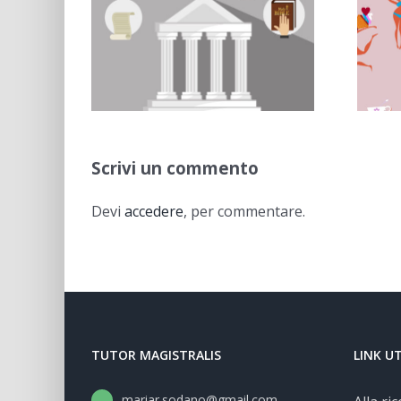
Decreto
diventa un
za di
valore
Sodano
costituzionale di
M. R. Sodano
Scrivi un commento
Devi
accedere
, per commentare.
TUTOR MAGISTRALIS
LINK UT
mariar.sodano@gmail.com