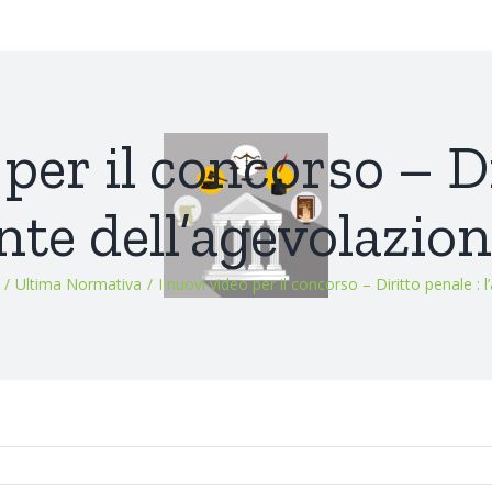
 per il concorso – Di
nte dell’agevolazio
/
Ultima Normativa
/
I nuovi video per il concorso – Diritto penale :