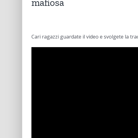
mafiosa
Cari ragazzi guardate il video e svolgete la tr