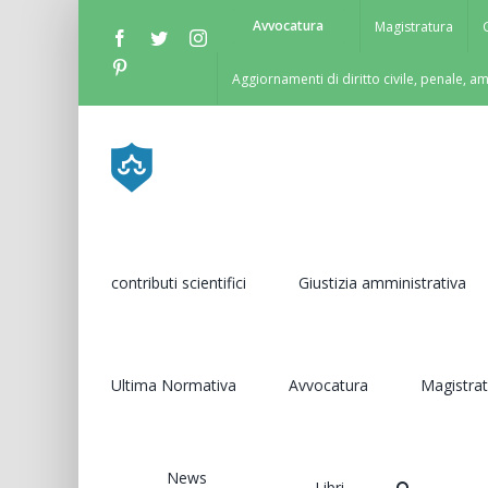
Salta
Avvocatura
Magistratura
Facebook
Twitter
Instagram
al
Pinterest
contenuto
Aggiornamenti di diritto civile, penale, a
contributi scientifici
Giustizia amministrativa
Ultima Normativa
Avvocatura
Magistra
News
Libri