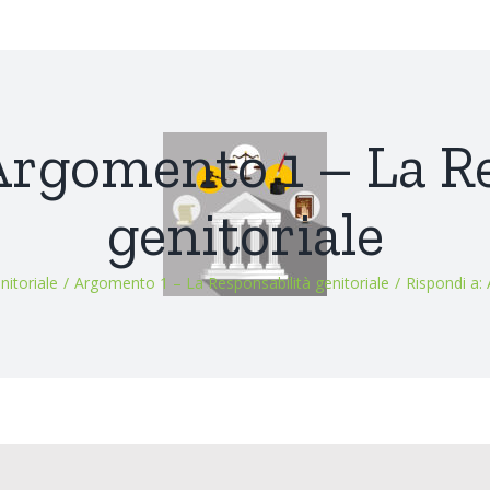
Argomento 1 – La R
genitoriale
nitoriale
/
Argomento 1 – La Responsabilità genitoriale
/
Rispondi a: