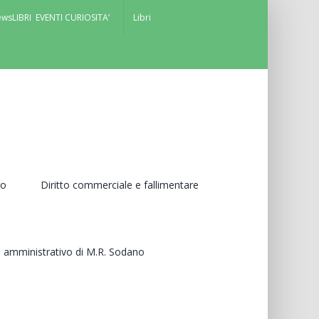
ews
LIBRI EVENTI CURIOSITA’
Libri
ro
Diritto commerciale e fallimentare
le, amministrativo di M.R. Sodano