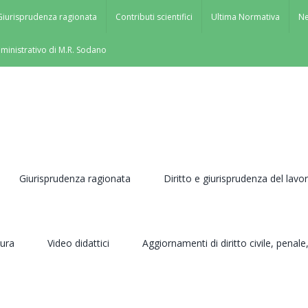
Giurisprudenza ragionata
Contributi scientifici
Ultima Normativa
N
mministrativo di M.R. Sodano
Giurisprudenza ragionata
Diritto e giurisprudenza del lavo
tura
Video didattici
Aggiornamenti di diritto civile, pena