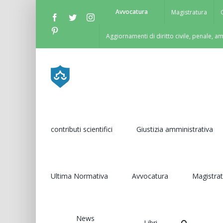
Salta
Avvocatura
Magistratura
Facebook
Twitter
Instagram
al
Pinterest
contenuto
Aggiornamenti di diritto civile, penale, a
contributi scientifici
Giustizia amministrativa
Ultima Normativa
Avvocatura
Magistra
News
Libri