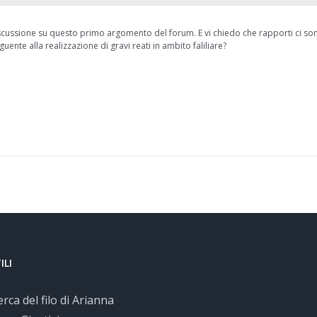
iscussione su questo primo argomento del forum. E vi chiedo che rapporti ci son
guente alla realizzazione di gravi reati in ambito faliliare?
ILI
cerca del filo di Arianna